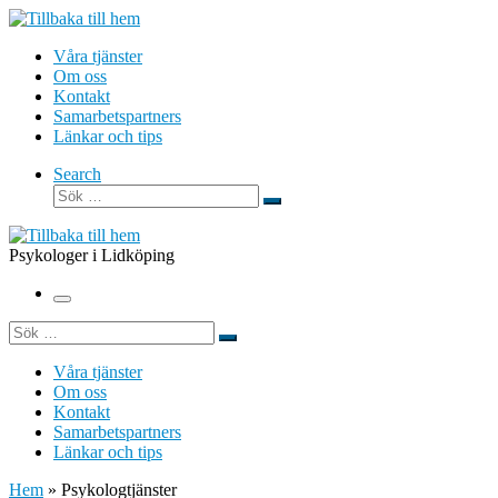
Hoppa
till
Våra tjänster
innehåll
Om oss
Kontakt
Samarbetspartners
Länkar och tips
Search
Sök
Sök
…
Psykologer i Lidköping
Meny
Sök
Sök
…
Våra tjänster
Om oss
Kontakt
Samarbetspartners
Länkar och tips
Hem
»
Psykologtjänster