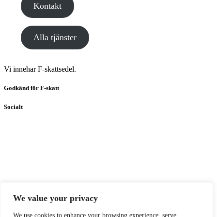
Kontakt
Alla tjänster
Vi innehar F-skattsedel.
Godkänd för F-skatt
Socialt
We value your privacy
© 2026
Vidare Perspektiv i Lidköping AB
– Alla rättigheter
We use cookies to enhance your browsing experience, serve