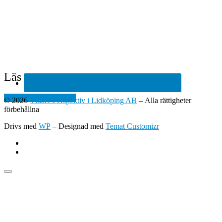
Läs mer om oss
Klicka här för mer info
© 2026
Vidare Perspektiv i Lidköping AB
– Alla rättigheter
förbehållna
Drivs med
WP
– Designad med
Temat Customizr