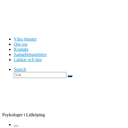
Hoppa
till
innehåll
Våra tjänster
Om oss
Kontakt
Samarbetspartners
Länkar och tips
Search
Sök
Sök
…
Psykologer i Lidköping
Meny